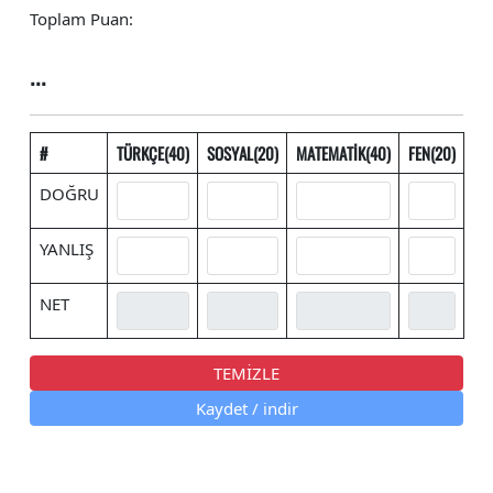
Toplam Puan:
...
#
TÜRKÇE(40)
SOSYAL(20)
MATEMATİK(40)
FEN(20)
DOĞRU
YANLIŞ
NET
TEMİZLE
Kaydet / indir