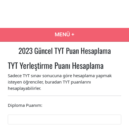
İçeriğe
atla
Eğitim Yolum
Eğitim Yolculuğunuzda Doğru Karar Rehberiniz…
MENÜ
+
GENIŞLETILMIŞ
DARALTILMIŞ
2023 Güncel TYT Puan Hesaplama
TYT Yerleştirme Puanı Hesaplama
Sadece TYT sınav sonucuna göre hesaplama yapmak
isteyen öğrenciler, buradan TYT puanlarını
hesaplayabilirler.
Diploma Puanım: