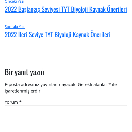
Yazı
Önceki
Önceki Yazı
2022 Başlangıç Seviyesi TYT Biyoloji Kaynak Önerileri
yazı:
gezinmesi
Sıradaki
Sonraki Yazı
2022 İleri Seviye TYT Biyoloji Kaynak Önerileri
Yazı:
Bir yanıt yazın
E-posta adresiniz yayınlanmayacak.
Gerekli alanlar
*
ile
işaretlenmişlerdir
Yorum
*