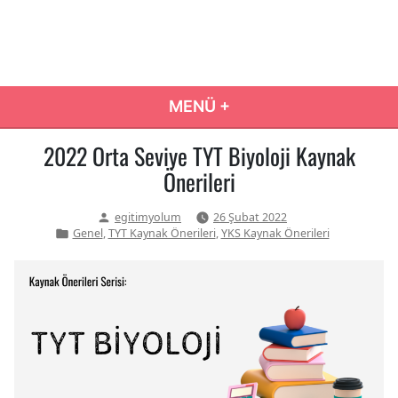
İçeriğe
atla
Eğitim Yolum
Eğitim Yolculuğunuzda Doğru Karar Rehberiniz…
MENÜ
+
GENIŞLETILMIŞ
DARALTILMIŞ
2022 Orta Seviye TYT Biyoloji Kaynak
Önerileri
Yazan:
egitimyolum
26 Şubat 2022
Yazı
,
,
Genel
TYT Kaynak Önerileri
YKS Kaynak Önerileri
kategorisi