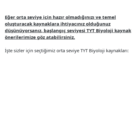
Eğer orta seviye için hazır olmadığınızı ve temel
oluşturacak kaynaklara ihtiyacınız olduğunuz
düşünüyorsanız, başlangıç seviyesi TYT Biyoloji kaynak
önerilerimize göz atabilirsiniz.
İşte sizler için seçtiğimiz orta seviye TYT Biyoloji kaynakları: