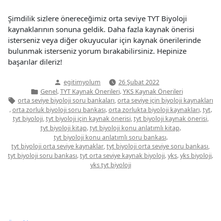
Şimdilik sizlere önereceğimiz orta seviye TYT Biyoloji
kaynaklarının sonuna geldik. Daha fazla kaynak önerisi
isterseniz veya diğer okuyucular için kaynak önerilerinde
bulunmak isterseniz yorum bırakabilirsiniz. Hepinize
başarılar dileriz!
Yazan:
egitimyolum
26 Şubat 2022
Yazı
,
,
Genel
TYT Kaynak Önerileri
YKS Kaynak Önerileri
kategorisi
Etiketler:
,
orta seviye biyoloji soru bankaları
orta seviye için biyoloji kaynakları
,
,
,
,
orta zorluk biyoloji soru bankası
orta zorlukta biyoloji kaynakları
tyt
,
,
,
tyt biyoloji
tyt biyoloji için kaynak önerisi
tyt biyoloji kaynak önerisi
,
,
tyt biyoloji kitap
tyt biyoloji konu anlatımlı kitap
,
tyt biyoloji konu anlatımlı soru bankası
,
,
tyt biyoloji orta seviye kaynaklar
tyt biyoloji orta seviye soru bankası
,
,
,
,
tyt biyoloji soru bankası
tyt orta seviye kaynak biyoloji
yks
yks biyoloji
yks tyt biyoloji