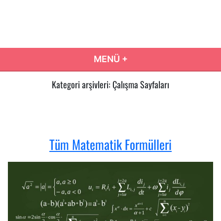
İçeriğe
atla
Eğitim Yolum
Eğitim Yolculuğunuzda Doğru Karar Rehberiniz…
MENÜ
+
GENIŞLETILMIŞ
DARALTILMIŞ
Kategori arşivleri:
Çalışma Sayfaları
Tüm Matematik Formülleri