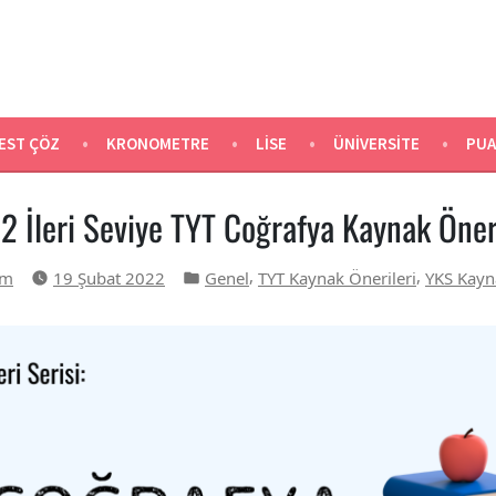
EST ÇÖZ
KRONOMETRE
LISE
ÜNIVERSITE
PUA
2 İleri Seviye TYT Coğrafya Kaynak Öneri
Yazı
,
,
um
19 Şubat 2022
Genel
TYT Kaynak Önerileri
YKS Kayn
kategorisi