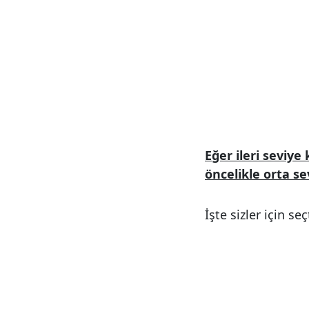
Eğer ileri seviye
öncelikle orta se
İşte sizler için se