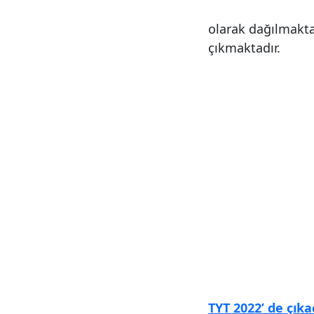
olarak dağılmaktad
çıkmaktadır.
TYT 2022’ de çık