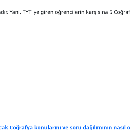
ır. Yani, TYT’ ye giren öğrencilerin karşısına 5 Coğra
acak Coğrafya
konularını ve soru dağılımının nasıl 