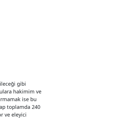
leceği gibi
nulara hakimim ve
çırmamak ise bu
tap toplamda 240
r ve eleyici