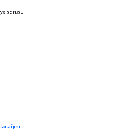
fya sorusu
olacağını