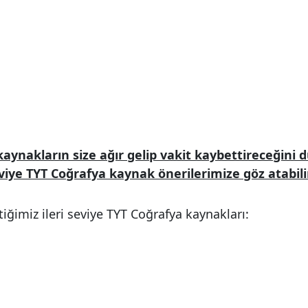
 kaynakların size ağır gelip vakit kaybettireceğini
viye TYT Coğrafya kaynak önerilerimize göz atabilir
çtiğimiz ileri seviye TYT Coğrafya kaynakları: