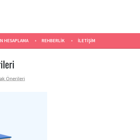
N HESAPLAMA
REHBERLIK
İLETIŞIM
leri
ak Önerileri