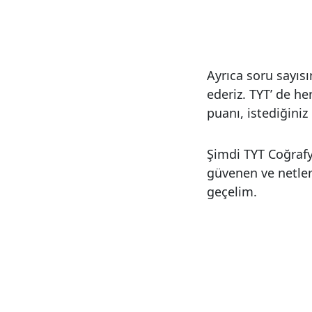
Ayrıca soru sayıs
ederiz. TYT’ de he
puanı, istediğiniz
Şimdi TYT Coğrafy
güvenen ve netleri
geçelim.