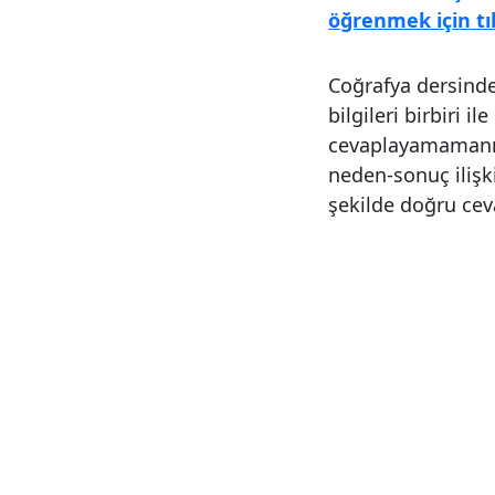
öğrenmek için tı
Coğrafya dersinde 
bilgileri birbiri i
cevaplayamamanız
neden-sonuç ilişki
şekilde doğru cevap