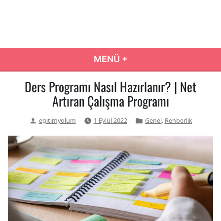
İçeriğe
atla
Eğitim Yolum
Eğitim Yolculuğunuzda Doğru Karar Rehberiniz…
MENÜ
+
GENIŞLETILMIŞ
DARALTILMIŞ
Ders Programı Nasıl Hazırlanır? | Net
Artıran Çalışma Programı
Yazan:
Yazı
,
egitimyolum
1 Eylül 2022
Genel
Rehberlik
kategorisi