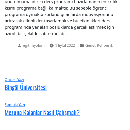
unutulmamalıdır ki ders programı hazırlamanın en kritik
kısmı programa bağlı kalmaktır. Bu sebeple öğrenci
programa uymakta zorlandığı anlarda motivasyonunu
artıracak etkinlikler tasarlamalı ve bu etkinlikleri ders
programında yer alan boşluklarda gerçekleştirmek için
azimli bir şekilde sabretmelidir.
Yazan:
Yazı
,
egitimyolum
1 Eylül 2022
Genel
Rehberlik
kategorisi
Yazı
Önceki
Önceki Yazı
Bingöl Üniversitesi
yazı:
gezinmesi
Sıradaki
Sonraki Yazı
Mezuna Kalanlar Nasıl Çalışmalı?
Yazı: