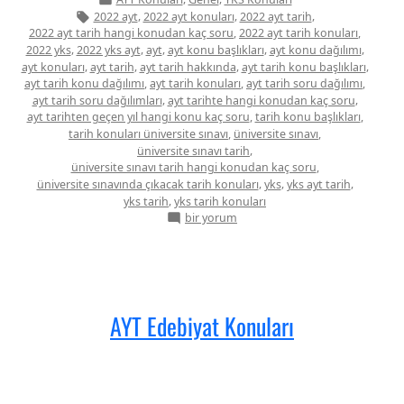
kategorisi
Etiketler:
,
,
,
2022 ayt
2022 ayt konuları
2022 ayt tarih
,
,
2022 ayt tarih hangi konudan kaç soru
2022 ayt tarih konuları
,
,
,
,
,
2022 yks
2022 yks ayt
ayt
ayt konu başlıkları
ayt konu dağılımı
,
,
,
,
ayt konuları
ayt tarih
ayt tarih hakkında
ayt tarih konu başlıkları
,
,
,
ayt tarih konu dağılımı
ayt tarih konuları
ayt tarih soru dağılımı
,
,
ayt tarih soru dağılımları
ayt tarihte hangi konudan kaç soru
,
,
ayt tarihten geçen yıl hangi konu kaç soru
tarih konu başlıkları
,
,
tarih konuları üniversite sınavı
üniversite sınavı
,
üniversite sınavı tarih
,
üniversite sınavı tarih hangi konudan kaç soru
,
,
,
üniversite sınavında çıkacak tarih konuları
yks
yks ayt tarih
,
yks tarih
yks tarih konuları
AYT
bir yorum
Tarih
Konuları
için
AYT Edebiyat Konuları