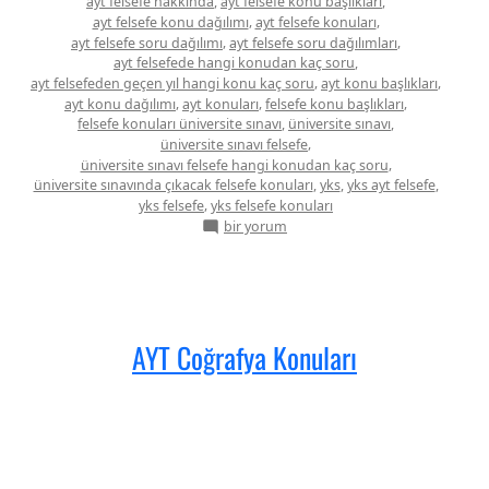
,
,
ayt felsefe hakkında
ayt felsefe konu başlıkları
,
,
ayt felsefe konu dağılımı
ayt felsefe konuları
,
,
ayt felsefe soru dağılımı
ayt felsefe soru dağılımları
,
ayt felsefede hangi konudan kaç soru
,
,
ayt felsefeden geçen yıl hangi konu kaç soru
ayt konu başlıkları
,
,
,
ayt konu dağılımı
ayt konuları
felsefe konu başlıkları
,
,
felsefe konuları üniversite sınavı
üniversite sınavı
,
üniversite sınavı felsefe
,
üniversite sınavı felsefe hangi konudan kaç soru
,
,
,
üniversite sınavında çıkacak felsefe konuları
yks
yks ayt felsefe
,
yks felsefe
yks felsefe konuları
AYT
bir yorum
Felsefe
Konuları
için
AYT Coğrafya Konuları