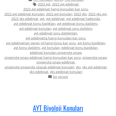
kategorisi
Etiketler:
,
,
2022 ayt
2022 ayt edebiyat
,
2022 ayt edebiyat hangi konudan kaç soru
,
,
,
,
2022 ayt edebiyat konuları
2022 ayt konuları
2022 yks
2022 yks ayt
,
,
,
,
2022 yks edebiyat
ayt
ayt edebiyat
ayt edebiyat hakkında
,
,
ayt edebiyat konu başlıkları
ayt edebiyat konu dağılımı
,
,
ayt edebiyat konuları
ayt edebiyat soru dağılımı
,
ayt edebiyat soru dağılımları
,
ayt edebiyatta hangi konudan kaç soru
,
,
ayt edebiyattan geçen yıl hangi konu kaç soru
ayt konu başlıkları
,
,
,
ayt konu dağılımı
ayt konuları
edebiyat konu başlıkları
,
edebiyat konuları üniversite sınavı
,
,
üniversite sınacı edebiyat hangi konudan kaç soru
üniversite sınavı
,
üniversite sınavı edebiyat
,
,
,
üniversite sınavında çıkacak edebiyat konuları
yks
yks ayt edebiyat
,
yks edebiyat
yks edebiyat konuları
AYT
bir yorum
Edebiyat
Konuları
için
AYT Biyoloji Konuları