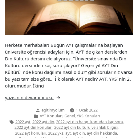
Herkese merhabalar! Bugün AYT çalışmalarına başlayan
üniversite öğrencisi adayları için, AYT’ de çıkan derslerden
Din Kültürü dersini ele alıyoruz. “Üniversite sınavında Din
Kültürü dersinden kaç soru çıkıyor? Geçen yıl AYT Din
Kültürü’ nde konu dağılımı nasıl oldu?” gibi sorularınız varsa
bu yazı tam size göre… İlk olarak AYT nedir? AYT, YKS’ nin 2.
oturumudur. İkinci
“AYT
yazısının devamını oku
Din
Yazan:
egitimyolum
1 Ocak 2022
Kültürü
Yazı
,
,
AYT Konuları
Genel
YKS Konuları
Konuları”
kategorisi
Etiketler:
,
,
,
2022 ayt
2022 ayt din
2022 ayt din hangi konudan kaç soru
,
,
2022 ayt din konuları
2022 ayt din kültürü ve ahlak bilgisi
,
,
,
,
,
2022 ayt konuları
2022 yks
ayt
ayt din
ayt din hakkında