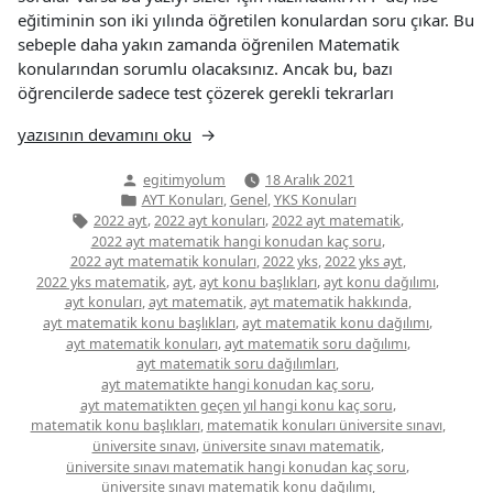
eğitiminin son iki yılında öğretilen konulardan soru çıkar. Bu
sebeple daha yakın zamanda öğrenilen Matematik
konularından sorumlu olacaksınız. Ancak bu, bazı
öğrencilerde sadece test çözerek gerekli tekrarları
“AYT
yazısının devamını oku
Matematik
Yazan:
egitimyolum
18 Aralık 2021
Konuları”
Yazı
,
,
AYT Konuları
Genel
YKS Konuları
kategorisi
Etiketler:
,
,
,
2022 ayt
2022 ayt konuları
2022 ayt matematik
,
2022 ayt matematik hangi konudan kaç soru
,
,
,
2022 ayt matematik konuları
2022 yks
2022 yks ayt
,
,
,
,
2022 yks matematik
ayt
ayt konu başlıkları
ayt konu dağılımı
,
,
,
ayt konuları
ayt matematik
ayt matematik hakkında
,
,
ayt matematik konu başlıkları
ayt matematik konu dağılımı
,
,
ayt matematik konuları
ayt matematik soru dağılımı
,
ayt matematik soru dağılımları
,
ayt matematikte hangi konudan kaç soru
,
ayt matematikten geçen yıl hangi konu kaç soru
,
,
matematik konu başlıkları
matematik konuları üniversite sınavı
,
,
üniversite sınavı
üniversite sınavı matematik
,
üniversite sınavı matematik hangi konudan kaç soru
,
üniversite sınavı matematik konu dağılımı