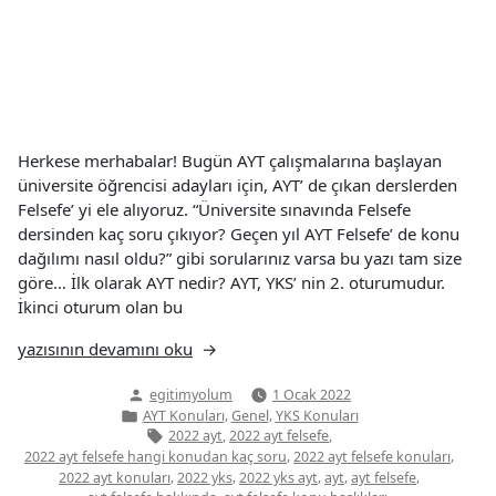
Herkese merhabalar! Bugün AYT çalışmalarına başlayan
üniversite öğrencisi adayları için, AYT’ de çıkan derslerden
Felsefe’ yi ele alıyoruz. “Üniversite sınavında Felsefe
dersinden kaç soru çıkıyor? Geçen yıl AYT Felsefe’ de konu
dağılımı nasıl oldu?” gibi sorularınız varsa bu yazı tam size
göre… İlk olarak AYT nedir? AYT, YKS’ nin 2. oturumudur.
İkinci oturum olan bu
“AYT
yazısının devamını oku
Felsefe
Yazan:
egitimyolum
1 Ocak 2022
Konuları”
Yazı
,
,
AYT Konuları
Genel
YKS Konuları
kategorisi
Etiketler:
,
,
2022 ayt
2022 ayt felsefe
,
,
2022 ayt felsefe hangi konudan kaç soru
2022 ayt felsefe konuları
,
,
,
,
,
2022 ayt konuları
2022 yks
2022 yks ayt
ayt
ayt felsefe