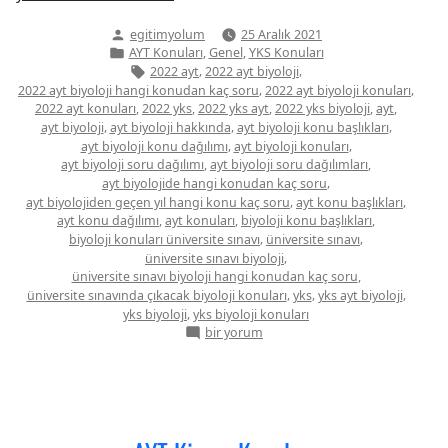
Biyoloji
Yazan:
egitimyolum
25 Aralık 2021
Konuları”
Yazı
,
,
AYT Konuları
Genel
YKS Konuları
kategorisi
Etiketler:
,
,
2022 ayt
2022 ayt biyoloji
,
,
2022 ayt biyoloji hangi konudan kaç soru
2022 ayt biyoloji konuları
,
,
,
,
,
2022 ayt konuları
2022 yks
2022 yks ayt
2022 yks biyoloji
ayt
,
,
,
ayt biyoloji
ayt biyoloji hakkında
ayt biyoloji konu başlıkları
,
,
ayt biyoloji konu dağılımı
ayt biyoloji konuları
,
,
ayt biyoloji soru dağılımı
ayt biyoloji soru dağılımları
,
ayt biyolojide hangi konudan kaç soru
,
,
ayt biyolojiden geçen yıl hangi konu kaç soru
ayt konu başlıkları
,
,
,
ayt konu dağılımı
ayt konuları
biyoloji konu başlıkları
,
,
biyoloji konuları üniversite sınavı
üniversite sınavı
,
üniversite sınavı biyoloji
,
üniversite sınavı biyoloji hangi konudan kaç soru
,
,
,
üniversite sınavında çıkacak biyoloji konuları
yks
yks ayt biyoloji
,
yks biyoloji
yks biyoloji konuları
AYT
bir yorum
Biyoloji
Konuları
için