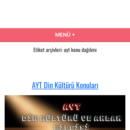
İçeriğe
atla
Eğitim Yolum
Eğitim Yolculuğunuzda Doğru Karar Rehberiniz…
MENÜ
+
GENIŞLETILMIŞ
DARALTILMIŞ
Etiket arşivleri:
ayt konu dağılımı
AYT Din Kültürü Konuları