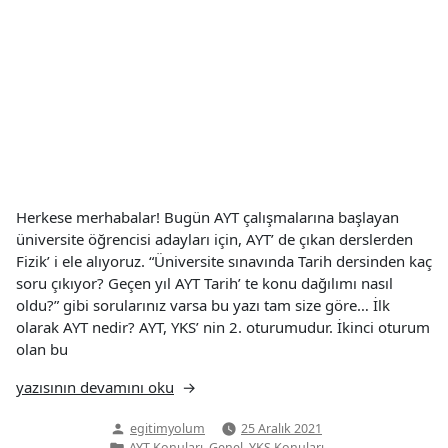
Herkese merhabalar! Bugün AYT çalışmalarına başlayan
üniversite öğrencisi adayları için, AYT’ de çıkan derslerden
Fizik’ i ele alıyoruz. “Üniversite sınavında Tarih dersinden kaç
soru çıkıyor? Geçen yıl AYT Tarih’ te konu dağılımı nasıl
oldu?” gibi sorularınız varsa bu yazı tam size göre… İlk
olarak AYT nedir? AYT, YKS’ nin 2. oturumudur. İkinci oturum
olan bu
“AYT
yazısının devamını oku
Tarih
Yazan:
egitimyolum
25 Aralık 2021
Konuları”
Yazı
,
,
AYT Konuları
Genel
YKS Konuları