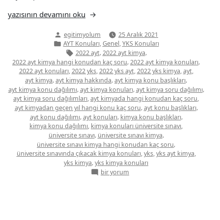
“AYT
yazısının devamını oku
Kimya
Yazan:
egitimyolum
25 Aralık 2021
Konuları”
Yazı
,
,
AYT Konuları
Genel
YKS Konuları
kategorisi
Etiketler:
,
,
2022 ayt
2022 ayt kimya
,
,
2022 ayt kimya hangi konudan kaç soru
2022 ayt kimya konuları
,
,
,
,
,
2022 ayt konuları
2022 yks
2022 yks ayt
2022 yks kimya
ayt
,
,
,
ayt kimya
ayt kimya hakkında
ayt kimya konu başlıkları
,
,
,
ayt kimya konu dağılımı
ayt kimya konuları
ayt kimya soru dağılımı
,
,
ayt kimya soru dağılımları
ayt kimyada hangi konudan kaç soru
,
,
ayt kimyadan geçen yıl hangi konu kaç soru
ayt konu başlıkları
,
,
,
ayt konu dağılımı
ayt konuları
kimya konu başlıkları
,
,
kimya konu dağılımı
kimya konuları üniversite sınavı
,
,
üniversite sınavı
üniversite sınavı kimya
,
üniversite sınavı kimya hangi konudan kaç soru
,
,
,
üniversite sınavında çıkacak kimya konuları
yks
yks ayt kimya
,
yks kimya
yks kimya konuları
AYT
bir yorum
Kimya
Konuları
için