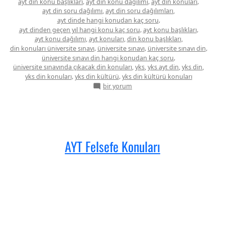
,
,
,
ayt din konu başlıkları
ayt din konu dağılımı
ayt din konuları
,
,
ayt din soru dağılımı
ayt din soru dağılımları
,
ayt dinde hangi konudan kaç soru
,
,
ayt dinden geçen yıl hangi konu kaç soru
ayt konu başlıkları
,
,
,
ayt konu dağılımı
ayt konuları
din konu başlıkları
,
,
,
din konuları üniversite sınavı
üniversite sınavı
üniversite sınavı din
,
üniversite sınavı din hangi konudan kaç soru
,
,
,
,
üniversite sınavında çıkacak din konuları
yks
yks ayt din
yks din
,
,
yks din konuları
yks din kültürü
yks din kültürü konuları
AYT
bir yorum
Din
Kültürü
Konuları
için
AYT Felsefe Konuları