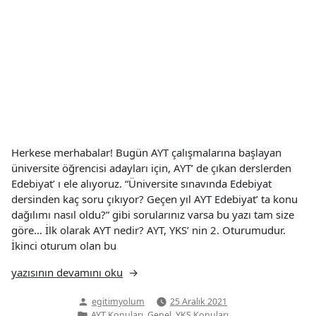
Herkese merhabalar! Bugün AYT çalışmalarına başlayan
üniversite öğrencisi adayları için, AYT’ de çıkan derslerden
Edebiyat’ ı ele alıyoruz. “Üniversite sınavında Edebiyat
dersinden kaç soru çıkıyor? Geçen yıl AYT Edebiyat’ ta konu
dağılımı nasıl oldu?” gibi sorularınız varsa bu yazı tam size
göre… İlk olarak AYT nedir? AYT, YKS’ nin 2. Oturumudur.
İkinci oturum olan bu
“AYT
yazısının devamını oku
Edebiyat
Yazan:
egitimyolum
25 Aralık 2021
Konuları”
Yazı
,
,
AYT Konuları
Genel
YKS Konuları