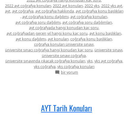
,
2022 ayt coğrafya hangi konudan kaç soru
,
,
,
,
2022 ayt coğrafya konuları
2022 ayt konuları
2022 yks
2022 yks ayt
,
,
,
ayt
ayt coğrafya
ayt coğrafya hakkında
ayt coğrafya konu başlıkları
,
,
,
ayt coğrafya konu dağılımı
ayt coğrafya konuları
,
,
ayt coğrafya soru dağılımı
ayt coğrafya soru dağılımları
,
ayt coğrafyada hangi konudan kaç soru
,
,
ayt coğrafyadan geçen yıl hangi konu kaç soru
ayt konu başlıkları
,
,
,
ayt konu dağılımı
ayt konuları
coğrafya konu başlıkları
,
coğrafya konuları üniversite sınavı
,
,
üniversite sınacı coğrafya hangi konudan kaç soru
üniversite sınavı
,
üniversite sınavı coğrafya
,
,
,
üniversite sınavında çıkacak coğrafya konuları
yks
yks ayt coğrafya
,
yks coğrafya
yks coğrafya konuları
AYT
bir yorum
Coğrafya
Konuları
için
AYT Tarih Konuları