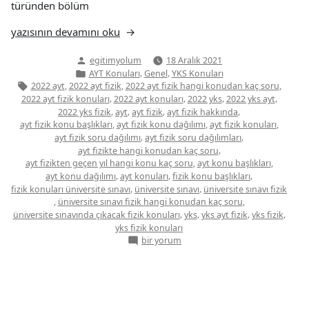
türünden bölüm
“AYT
yazısının devamını oku
Fizik
Yazan:
egitimyolum
18 Aralık 2021
Konuları”
Yazı
,
,
AYT Konuları
Genel
YKS Konuları
kategorisi
Etiketler:
,
,
,
2022 ayt
2022 ayt fizik
2022 ayt fizik hangi konudan kaç soru
,
,
,
,
2022 ayt fizik konuları
2022 ayt konuları
2022 yks
2022 yks ayt
,
,
,
,
2022 yks fizik
ayt
ayt fizik
ayt fizik hakkında
,
,
,
ayt fizik konu başlıkları
ayt fizik konu dağılımı
ayt fizik konuları
,
,
ayt fizik soru dağılımı
ayt fizik soru dağılımları
,
ayt fizikte hangi konudan kaç soru
,
,
ayt fizikten geçen yıl hangi konu kaç soru
ayt konu başlıkları
,
,
,
ayt konu dağılımı
ayt konuları
fizik konu başlıkları
,
,
fizik konuları üniversite sınavı
üniversite sınavı
üniversite sınavı fizik
,
,
üniversite sınavı fizik hangi konudan kaç soru
,
,
,
,
üniversite sınavında çıkacak fizik konuları
yks
yks ayt fizik
yks fizik
yks fizik konuları
AYT
bir yorum
Fizik
Konuları
için