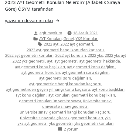
2023 AYT Geometri Konuları Nelerdir? (Alfabetik Sıraya
Göre) ÖSYM tarafından
“AYT
yazısının devamını oku
Geometri
Yazan:
egitimyolum
18 Aralık 2021
Konuları”
Yazı
,
,
AYT Konuları
Genel
YKS Konuları
kategorisi
Etiketler:
,
,
2022 ayt
2022 ayt geometri
,
2022 ayt geometri hangi konudan kaç soru
,
,
,
2022 ayt geometri konuları
2022 ayt konuları
2022 yks
2022 yks ayt
,
,
,
,
,
2022 yks geometri
ayt
ayt geometri
ayt geometri hakkında
,
,
ayt geometri konu başlıkları
ayt geometri konu dağılımı
,
,
ayt geometri konuları
ayt geometri soru dağılımı
,
ayt geometri soru dağılımları
,
ayt geometride hangi konudan kaç soru
,
,
ayt geometriden geçen yıl hangi konu kaç soru
ayt konu başlıkları
,
,
,
ayt konu dağılımı
ayt konuları
geometri konu başlıkları
,
,
geometri konuları üniversite sınavı
üniversite sınavı
,
üniversite sınavı geometri
,
üniversite sınavı geometri hangi konudan kaç soru
,
,
üniversite sınavında çıkacak geometri konuları
yks
,
,
yks ayt geometri
yks geometri
yks geometri konuları
AYT
2 yorum
Geometri