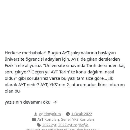
Herkese merhabalar! Bugün AYT çalışmalarına başlayan
üniversite öğrencisi adayları için, AYT’ de çıkan derslerden
Fizik’ i ele alıyoruz. “Üniversite sınavında Tarih dersinden kaç
soru çıkıyor? Geçen yıl AYT Tarih’ te konu dağılımı nasıl
oldu?” gibi sorularınız varsa bu yazı tam size göre… İlk
olarak AYT nedir? AYT, YKS’ nin 2. oturumudur. İkinci oturum
olan bu
“AYT
yazısının devamını oku
Coğrafya
Yazan:
egitimyolum
1 Ocak 2022
Konuları”
Yazı
,
,
AYT Konuları
Genel
YKS Konuları
kategorisi
Etiketler:
,
,
2022 ayt
2022 ayt coğrafya