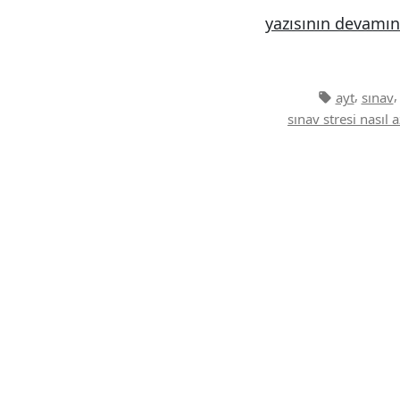
“Sınav
yazısının devamın
Stresi
Nasıl
Azaltılır?”
Etiketler:
,
ayt
sınav
sınav stresi nasıl az