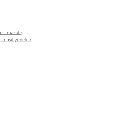
,
resi makale
,
si nasıl yönetilir