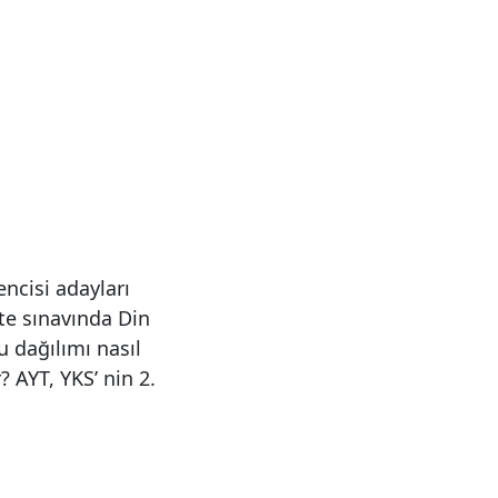
ncisi adayları
ite sınavında Din
u dağılımı nasıl
? AYT, YKS’ nin 2.