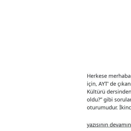
Herkese merhabala
için, AYT’ de çıka
Kültürü dersinden
oldu?” gibi sorula
oturumudur. İkinc
“AYT
yazısının devamın