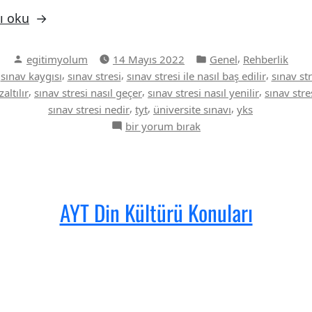
ı oku
Yazan:
Yazı
,
egitimyolum
14 Mayıs 2022
Genel
Rehberlik
kategorisi
,
,
,
,
sınav kaygısı
sınav stresi
sınav stresi ile nasıl baş edilir
sınav st
,
,
,
altılır
sınav stresi nasıl geçer
sınav stresi nasıl yenilir
sınav stre
,
,
,
sınav stresi nedir
tyt
üniversite sınavı
yks
Sınav
bir yorum bırak
Stresi
Nasıl
Azaltılır?
için
AYT Din Kültürü Konuları