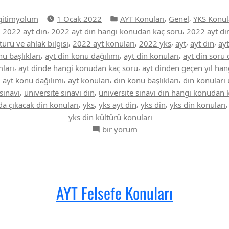
azan:
Yazı
,
,
gitimyolum
1 Ocak 2022
AYT Konuları
Genel
YKS Konul
kategorisi
,
,
,
2022 ayt din
2022 ayt din hangi konudan kaç soru
2022 ayt di
,
,
,
,
,
türü ve ahlak bilgisi
2022 ayt konuları
2022 yks
ayt
ayt din
ay
,
,
,
nu başlıkları
ayt din konu dağılımı
ayt din konuları
ayt din soru 
,
,
mları
ayt dinde hangi konudan kaç soru
ayt dinden geçen yıl han
,
,
,
,
ayt konu dağılımı
ayt konuları
din konu başlıkları
din konuları 
,
,
sınavı
üniversite sınavı din
üniversite sınavı din hangi konudan 
,
,
,
,
da çıkacak din konuları
yks
yks ayt din
yks din
yks din konuları
yks din kültürü konuları
AYT
bir yorum
Din
Kültürü
Konuları
için
AYT Felsefe Konuları