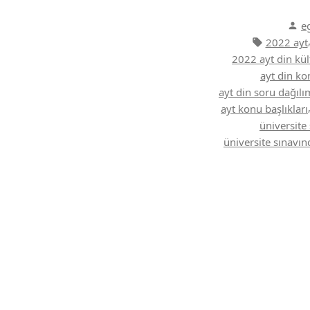
Din
Kültürü
Y
e
Konuları”
Etiketler:
2022 ayt
2022 ayt din kül
ayt din ko
ayt din soru dağılı
ayt konu başlıkları
üniversite 
üniversite sınavın