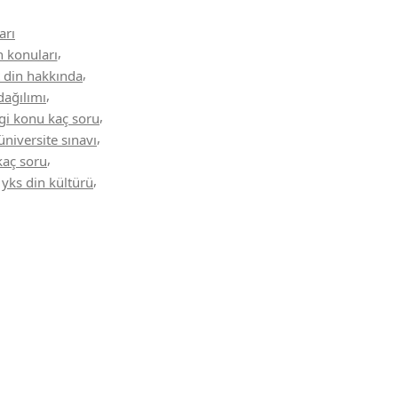
arı
,
n konuları
,
t din hakkında
,
dağılımı
,
gi konu kaç soru
,
üniversite sınavı
,
kaç soru
,
,
yks din kültürü