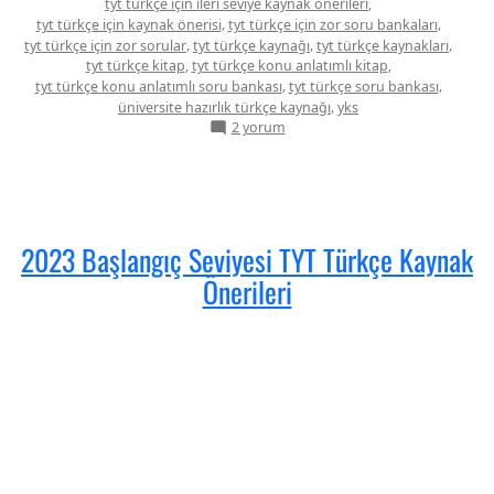
Önerileri”
,
tyt türkçe için ileri seviye kaynak önerileri
,
,
tyt türkçe için kaynak önerisi
tyt türkçe için zor soru bankaları
,
,
,
tyt türkçe için zor sorular
tyt türkçe kaynağı
tyt türkçe kaynakları
,
,
tyt türkçe kitap
tyt türkçe konu anlatımlı kitap
,
,
tyt türkçe konu anlatımlı soru bankası
tyt türkçe soru bankası
,
üniversite hazırlık türkçe kaynağı
yks
2023
2 yorum
İleri
Seviye
TYT
Türkçe
Kaynak
Önerileri
2023 Başlangıç Seviyesi TYT Türkçe Kaynak
için
Önerileri