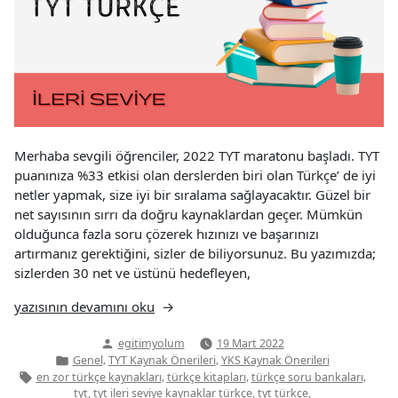
Merhaba sevgili öğrenciler, 2022 TYT maratonu başladı. TYT
puanınıza %33 etkisi olan derslerden biri olan Türkçe’ de iyi
netler yapmak, size iyi bir sıralama sağlayacaktır. Güzel bir
net sayısının sırrı da doğru kaynaklardan geçer. Mümkün
olduğunca fazla soru çözerek hızınızı ve başarınızı
artırmanız gerektiğini, sizler de biliyorsunuz. Bu yazımızda;
sizlerden 30 net ve üstünü hedefleyen,
“2022
yazısının devamını oku
İleri
Yazan:
egitimyolum
19 Mart 2022
Seviye
Yazı
,
,
Genel
TYT Kaynak Önerileri
YKS Kaynak Önerileri
TYT
kategorisi
Etiketler:
,
,
,
en zor türkçe kaynakları
türkçe kitapları
türkçe soru bankaları
Türkçe
,
,
,
tyt
tyt ileri seviye kaynaklar türkçe
tyt türkçe