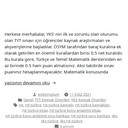
Herkese merhabalar, YKS’ nin ilk ve zorunlu olan oturumu
olan TYT sınavı için öğrenciler kaynak araştırmaları ve
alışverişlerine başladılar. ÖSYM tarafından baraj kuralına ek
olarak getirilen en önemli kurallardan birisi 0.5 net kuralıdır.
Bu kurala göre, Türkçe ve Temel Matematik derslerinden en
az birinde 0.5 ham puan almalısınız. Aksi takdirde sınav
puanınız hesaplanmayacaktır. Matematik konusunda
“2023
yazısının devamını oku
Başlangıç
Yazan:
egitimyolum
11 Eylül 2021
Seviyesi
Yazı
,
,
Genel
TYT Kaynak Önerileri
YKS Kaynak Önerileri
TYT
kategorisi
Etiketler:
,
,
,
,
tyt
tyt türkçe
tyt türkçe kaynağı
tyt türkçe kaynakları
Türkçe
,
,
tyt türkçe kitap
tyt türkçe konu anlatımlı kitap
Kaynak
,
,
,
tyt türkçe konu anlatımlı soru bankası
tyt türkçe soru bankası
yks
Önerileri”
,
yks türkçe
yks tyt türkçe
2023
6 yorum