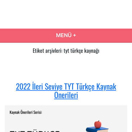
İçeriğe
atla
Eğitim Yolum
Eğitim Yolculuğunuzda Doğru Karar Rehberiniz…
MENÜ
+
GENIŞLETILMIŞ
DARALTILMIŞ
Etiket arşivleri:
tyt türkçe kaynağı
2022 İleri Seviye TYT Türkçe Kaynak
Önerileri