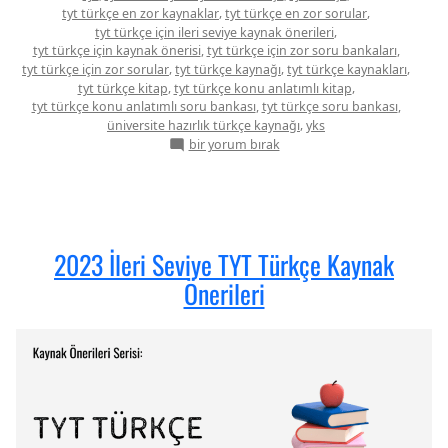
Kaynak
,
,
tyt türkçe en zor kaynaklar
tyt türkçe en zor sorular
Önerileri”
,
tyt türkçe için ileri seviye kaynak önerileri
,
,
tyt türkçe için kaynak önerisi
tyt türkçe için zor soru bankaları
,
,
,
tyt türkçe için zor sorular
tyt türkçe kaynağı
tyt türkçe kaynakları
,
,
tyt türkçe kitap
tyt türkçe konu anlatımlı kitap
,
,
tyt türkçe konu anlatımlı soru bankası
tyt türkçe soru bankası
,
üniversite hazırlık türkçe kaynağı
yks
2022
bir yorum bırak
İleri
Seviye
TYT
Türkçe
Kaynak
Önerileri
2023 İleri Seviye TYT Türkçe Kaynak
için
Önerileri