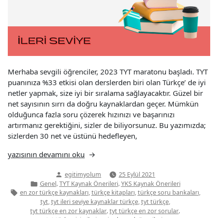
Merhaba sevgili öğrenciler, 2023 TYT maratonu başladı. TYT
puanınıza %33 etkisi olan derslerden biri olan Türkçe’ de iyi
netler yapmak, size iyi bir sıralama sağlayacaktır. Güzel bir
net sayısının sırrı da doğru kaynaklardan geçer. Mümkün
olduğunca fazla soru çözerek hızınızı ve başarınızı
artırmanız gerektiğini, sizler de biliyorsunuz. Bu yazımızda;
sizlerden 30 net ve üstünü hedefleyen,
“2023
yazısının devamını oku
İleri
Yazan:
egitimyolum
25 Eylül 2021
Seviye
Yazı
,
,
Genel
TYT Kaynak Önerileri
YKS Kaynak Önerileri
TYT
kategorisi
Etiketler:
,
,
,
en zor türkçe kaynakları
türkçe kitapları
türkçe soru bankaları
Türkçe
,
,
,
tyt
tyt ileri seviye kaynaklar türkçe
tyt türkçe
Kaynak
,
,
tyt türkçe en zor kaynaklar
tyt türkçe en zor sorular