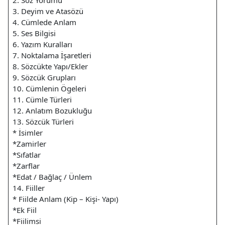
2. Söz Yorumu
3. Deyim ve Atasözü
4. Cümlede Anlam
5. Ses Bilgisi
6. Yazım Kuralları
7. Noktalama İşaretleri
8. Sözcükte Yapı/Ekler
9. Sözcük Grupları
10. Cümlenin Ögeleri
11. Cümle Türleri
12. Anlatım Bozukluğu
13. Sözcük Türleri
* İsimler
*Zamirler
*Sıfatlar
*Zarflar
*Edat / Bağlaç / Ünlem
14. Fiiller
* Fiilde Anlam (Kip – Kişi- Yapı)
*Ek Fiil
*Fiilimsi