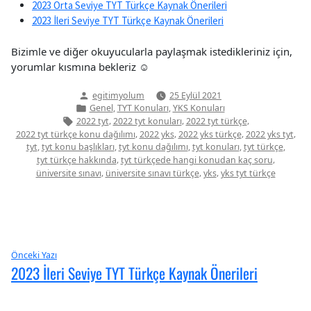
2023 Orta Seviye TYT Türkçe Kaynak Önerileri
2023 İleri Seviye TYT Türkçe Kaynak Önerileri
Bizimle ve diğer okuyucularla paylaşmak istedikleriniz için,
yorumlar kısmına bekleriz ☺
Yazan:
egitimyolum
25 Eylül 2021
Yazı
,
,
Genel
TYT Konuları
YKS Konuları
kategorisi
Etiketler:
,
,
,
2022 tyt
2022 tyt konuları
2022 tyt türkçe
,
,
,
,
2022 tyt türkçe konu dağılımı
2022 yks
2022 yks türkçe
2022 yks tyt
,
,
,
,
,
tyt
tyt konu başlıkları
tyt konu dağılımı
tyt konuları
tyt türkçe
,
,
tyt türkçe hakkında
tyt türkçede hangi konudan kaç soru
,
,
,
üniversite sınavı
üniversite sınavı türkçe
yks
yks tyt türkçe
Yazı
Önceki
Önceki Yazı
2023 İleri Seviye TYT Türkçe Kaynak Önerileri
yazı:
gezinmesi