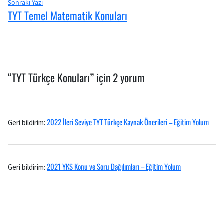
Sıradaki
Sonraki Yazı
TYT Temel Matematik Konuları
Yazı:
“
TYT Türkçe Konuları
” için 2 yorum
2022 İleri Seviye TYT Türkçe Kaynak Önerileri – Eğitim Yolum
Geri bildirim:
2021 YKS Konu ve Soru Dağılımları – Eğitim Yolum
Geri bildirim: